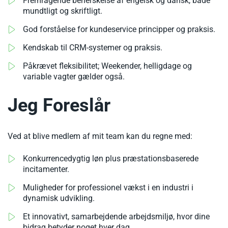
Fremragende beherskelse af engelsk og dansk, både
mundtligt og skriftligt.
God forståelse for kundeservice principper og praksis.
Kendskab til CRM-systemer og praksis.
Påkrævet fleksibilitet; Weekender, helligdage og
variable vagter gælder også.
Jeg Foreslår
Ved at blive medlem af mit team kan du regne med:
Konkurrencedygtig løn plus præstationsbaserede
incitamenter.
Muligheder for professionel vækst i en industri i
dynamisk udvikling.
Et innovativt, samarbejdende arbejdsmiljø, hvor dine
bidrag betyder noget hver dag.