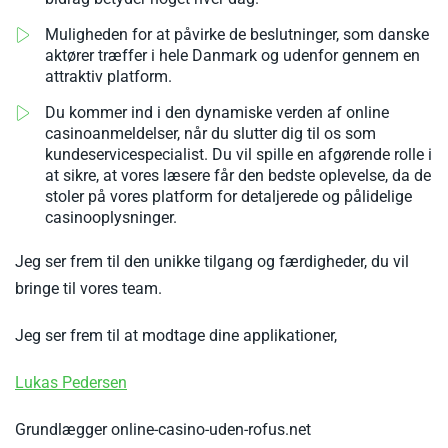
Muligheden for at påvirke de beslutninger, som danske
aktører træffer i hele Danmark og udenfor gennem en
attraktiv platform.
Du kommer ind i den dynamiske verden af online
casinoanmeldelser, når du slutter dig til os som
kundeservicespecialist. Du vil spille en afgørende rolle i
at sikre, at vores læsere får den bedste oplevelse, da de
stoler på vores platform for detaljerede og pålidelige
casinooplysninger.
Jeg ser frem til den unikke tilgang og færdigheder, du vil
bringe til vores team.
Jeg ser frem til at modtage dine applikationer,
Lukas Pedersen
Grundlægger online-casino-uden-rofus.net