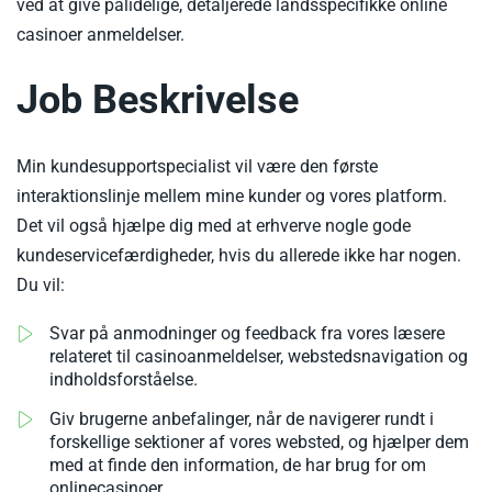
ved at give pålidelige, detaljerede landsspecifikke online
casinoer anmeldelser.
Job Beskrivelse
Min kundesupportspecialist vil være den første
interaktionslinje mellem mine kunder og vores platform.
Det vil også hjælpe dig med at erhverve nogle gode
kundeservicefærdigheder, hvis du allerede ikke har nogen.
Du vil:
Svar på anmodninger og feedback fra vores læsere
relateret til casinoanmeldelser, webstedsnavigation og
indholdsforståelse.
Giv brugerne anbefalinger, når de navigerer rundt i
forskellige sektioner af vores websted, og hjælper dem
med at finde den information, de har brug for om
onlinecasinoer.