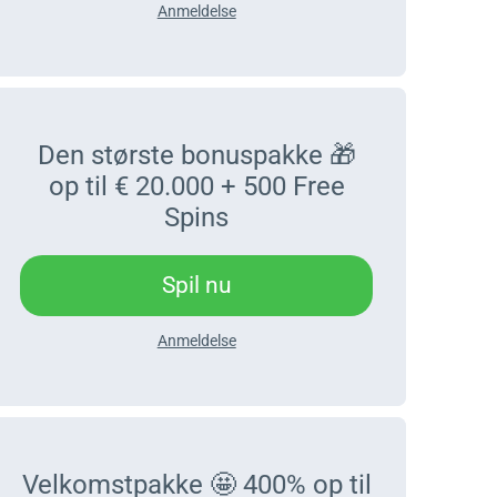
Anmeldelse
Den største bonuspakke 🎁
op til € 20.000 + 500 Free
Spins
Spil nu
Anmeldelse
Velkomstpakke 🤩 400% op til