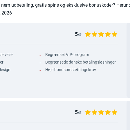
nem udbetaling, gratis spins og eksklusive bonuskoder? Herunde
8.2026
5
/5
plevelse
Begrænset VIP-program
er
Begrænsede danske betalingsløsninger
design
Høje bonusomsætningskrav
5
/5