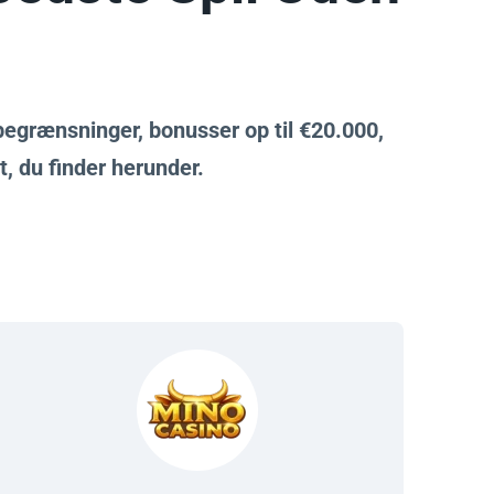
egrænsninger, bonusser op til €20.000,
t, du finder herunder.