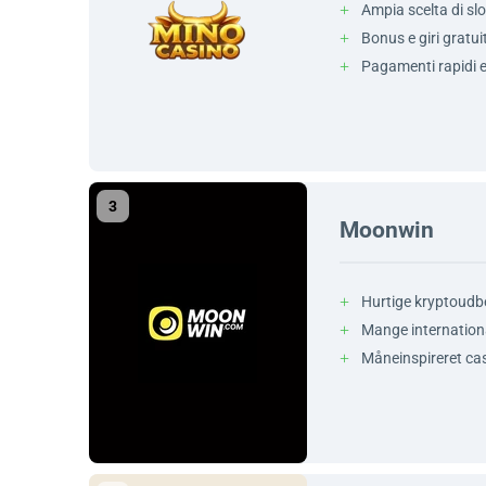
Ampia scelta di slo
Bonus e giri gratuit
Pagamenti rapidi e 
Moonwin
Hurtige kryptoudb
Mange internation
Måneinspireret ca