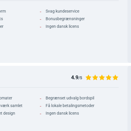
form
Svag kundeservice
ts
Bonusbegrænsninger
er
Ingen dansk licens
4.9
/5
tomater
Begrænset udvalg bordspil
tværk samlet
Få lokale betalingsmetoder
et design
Ingen dansk licens