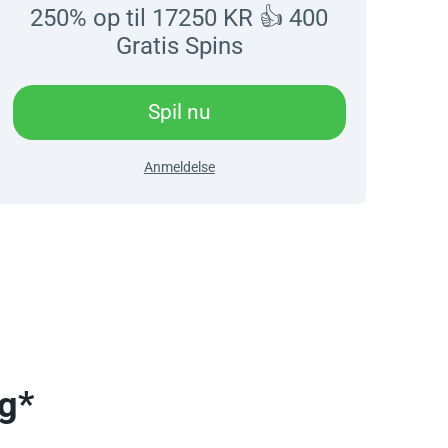
250% op til 17250 KR 👍 400
Gratis Spins
Spil nu
Anmeldelse
g*