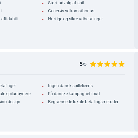
t
Stort udvalg af spil
i
Generøs velkomstbonus
affidabili
Hurtige og sikre udbetalinger
5
/5
etalinger
Ingen dansk spillelicens
ale spiludbydere
Få danske kampagnetilbud
sino design
Begrænsede lokale betalingsmetoder