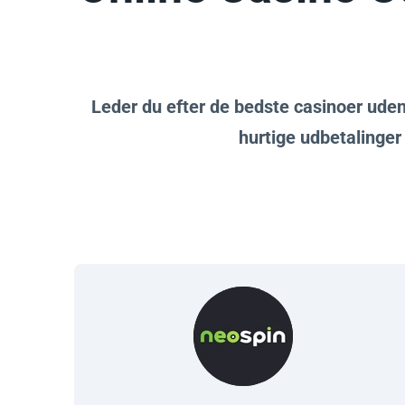
Leder du efter de bedste casinoer ude
hurtige udbetalinger 