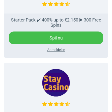
Starter Pack ✔️ 400% up to €2.150 ▶️ 300 Free
Spins
Spil nu
Anmeldelse