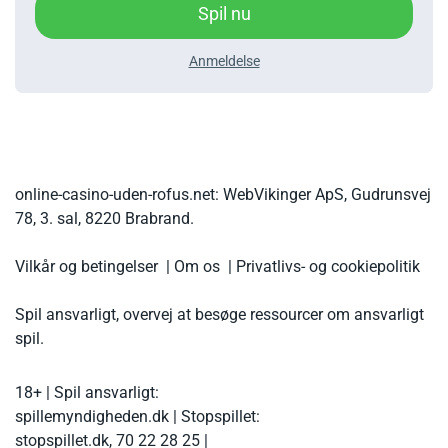
Spil nu
Anmeldelse
online-casino-uden-rofus.net: WebVikinger ApS, Gudrunsvej
78, 3. sal, 8220 Brabrand.
Vilkår og betingelser
|
Om os
|
Privatlivs- og cookiepolitik
Spil ansvarligt, overvej at besøge ressourcer om ansvarligt
spil.
18+ | Spil ansvarligt:
spillemyndigheden.dk | Stopspillet:
stopspillet.dk, 70 22 28 25 |