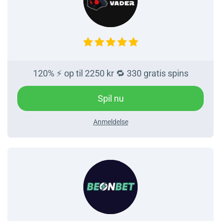
120% ⚡️ op til 2250 kr 🔁 330 gratis spins
Spil nu
Anmeldelse