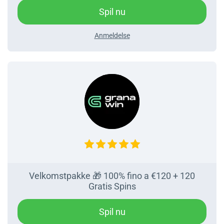
Spil nu
Anmeldelse
Velkomstpakke 🎁 100% fino a €120 + 120
Gratis Spins
Spil nu