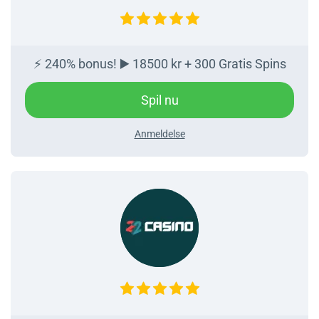
⚡️ 240% bonus! ▶️ 18500 kr + 300 Gratis Spins
Spil nu
Anmeldelse