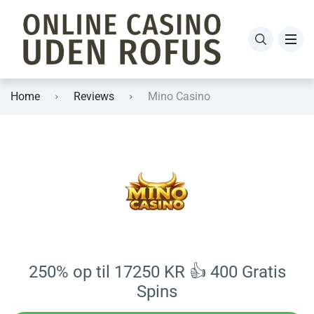
Home
Reviews
Mino Casino
250% op til 17250 KR 👍 400 Gratis
Spins