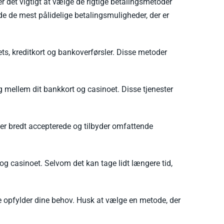
r det vigtigt at vælge de rigtige betalingsmetoder
nde de mest pålidelige betalingsmuligheder, der er
s, kreditkort og bankoverførsler. Disse metoder
g mellem dit bankkort og casinoet. Disse tjenester
t er bredt accepterede og tilbyder omfattende
g casinoet. Selvom det kan tage lidt længere tid,
 de opfylder dine behov. Husk at vælge en metode, der