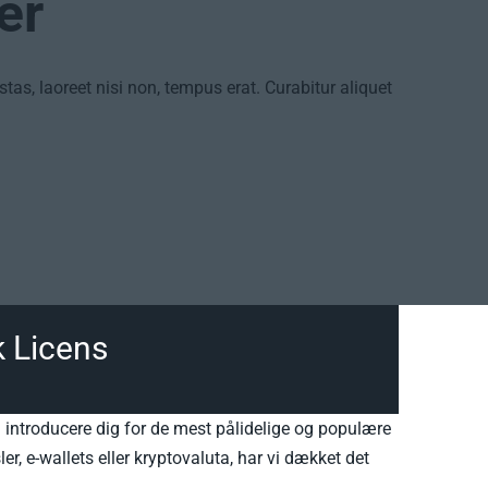
er
stas, laoreet nisi non, tempus erat. Curabitur aliquet
 Licens
vi introducere dig for de mest pålidelige og populære
, e-wallets eller kryptovaluta, har vi dækket det