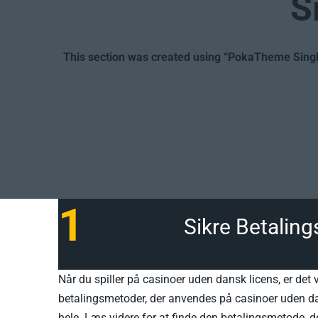
S
This section was created using “PokaTheme Single
1
Sikre Betalin
Når du spiller på casinoer uden dansk licens, er det 
betalingsmetoder, der anvendes på casinoer uden dans
hele. Læs videre for at finde den betalingsmetode, de