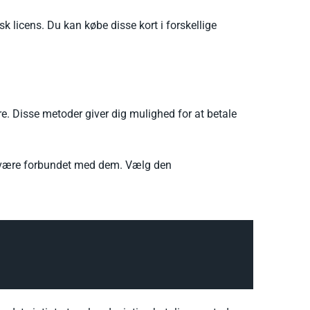
licens. Du kan købe disse kort i forskellige
 Disse metoder giver dig mulighed for at betale
an være forbundet med dem. Vælg den