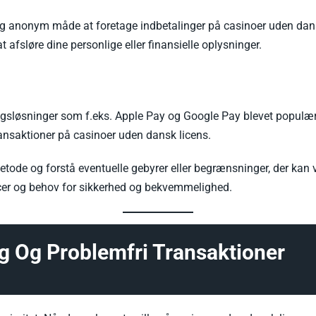
g anonym måde at foretage indbetalinger på casinoer uden dansk 
 afsløre dine personlige eller finansielle oplysninger.
løsninger som f.eks. Apple Pay og Google Pay blevet populære.
ransaktioner på casinoer uden dansk licens.
metode og forstå eventuelle gebyrer eller begrænsninger, der k
ncer og behov for sikkerhed og bekvemmelighed.
yg Og Problemfri Transaktioner