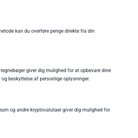
etode kan du overføre penge direkte fra din
e tegnebøger giver dig mulighed for at opbevare dine
 og beskyttelse af personlige oplysninger.
eum og andre kryptovalutaer giver dig mulighed for