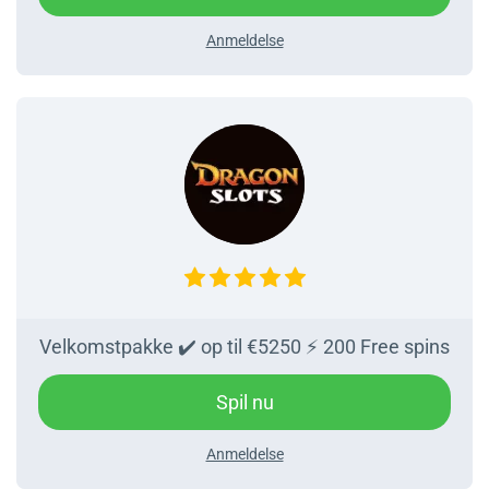
Anmeldelse
Velkomstpakke ✔️ op til €5250 ⚡️ 200 Free spins
Spil nu
Anmeldelse