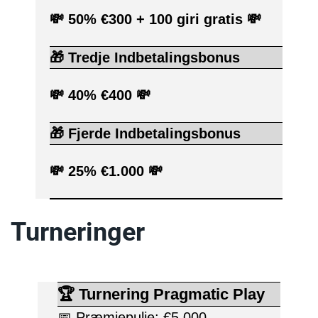
💸 50% €300 + 100 giri gratis 💸
🎁 Tredje Indbetalingsbonus
💸 40% €400 💸
🎁 Fjerde Indbetalingsbonus
💸 25% €1.000 💸
Turneringer
🏆 Turnering Pragmatic Play
📅 Præmiepulje: €5.000