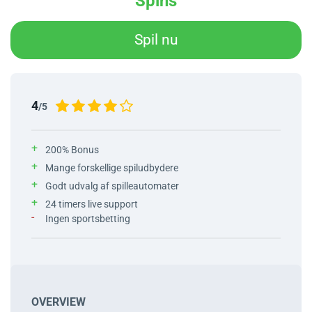
Spins
Spil nu
4
/5
200% Bonus
Mange forskellige spiludbydere
Godt udvalg af spilleautomater
24 timers live support
Ingen sportsbetting
OVERVIEW