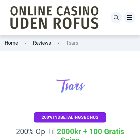
Home
Reviews
Tsars
200% INDBETALINGSBONUS
200% Op Til
2000kr + 100 Gratis